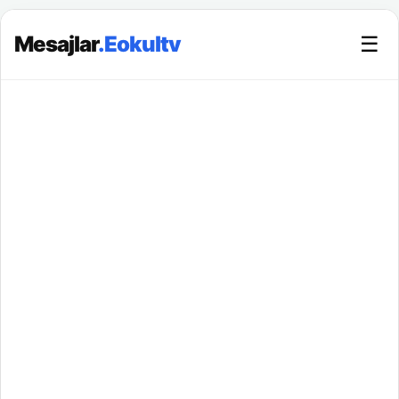
Mesajlar
.Eokultv
☰