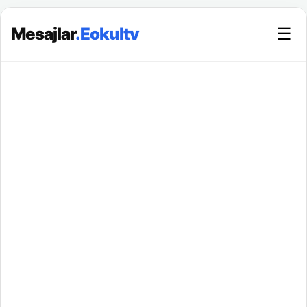
Mesajlar
.Eokultv
☰