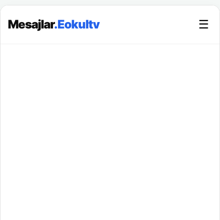
Mesajlar
.Eokultv
☰