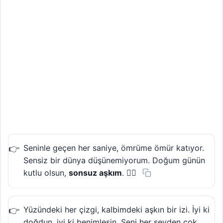
Seninle geçen her saniye, ömrüme ömür katıyor.
Sensiz bir dünya düşünemiyorum. Doğum günün
kutlu olsun,
sonsuz aşkım
. ❤️‍🔥
Yüzündeki her çizgi, kalbimdeki aşkın bir izi. İyi ki
doğdun, iyi ki benimlesin. Seni her şeyden çok