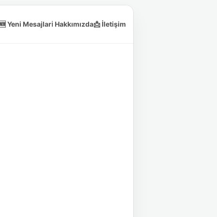
🆕 Yeni Mesajlar
ℹ️ Hakkımızda
📩 İletişim