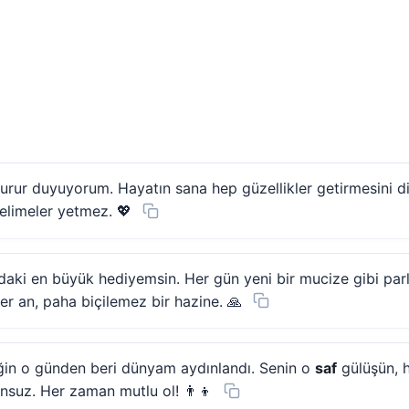
urur duyuyorum. Hayatın sana hep güzellikler getirmesini di
elimeler yetmez. 💖
aki en büyük hediyemsin. Her gün yeni bir mucize gibi parl
r an, paha biçilemez bir hazine. 🙏
iğin o günden beri dünyam aydınlandı. Senin o
saf
gülüşün, 
nsuz. Her zaman mutlu ol! 👨‍👦