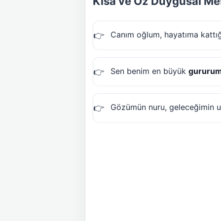
Kısa ve Öz Duygusal Me
Canım oğlum, hayatıma kattığ
Sen benim en büyük
gururu
Gözümün nuru, geleceğimin 