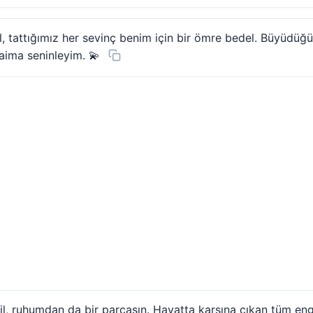
 tattığımız her sevinç benim için bir ömre bedel. Büyüdüğü
aima seninleyim. 💫
, ruhumdan da bir parçasın. Hayatta karşına çıkan tüm eng