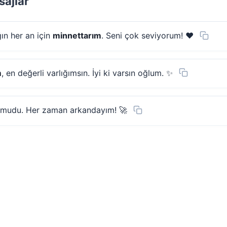
sajlar
ın her an için
minnettarım
. Seni çok seviyorum! ❤️
m
, en değerli varlığımsın. İyi ki varsın oğlum. ✨
umudu. Her zaman arkandayım! 🚀