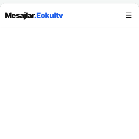
Mesajlar
.Eokultv
☰