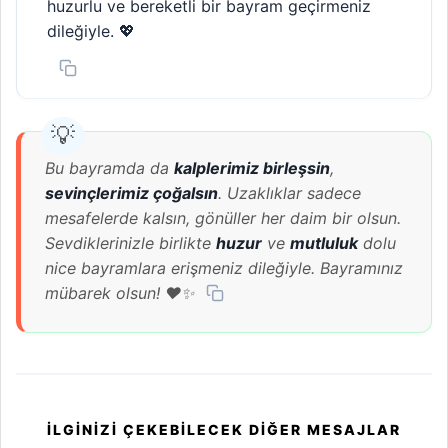
huzurlu ve bereketli bir bayram geçirmeniz
dileğiyle. 💖
Bu bayramda da
kalplerimiz birleşsin
,
sevinçlerimiz çoğalsın
. Uzaklıklar sadece
mesafelerde kalsın, gönüller her daim bir olsun.
Sevdiklerinizle birlikte
huzur
ve
mutluluk
dolu
nice bayramlara erişmeniz dileğiyle. Bayramınız
mübarek olsun! ❤️✨
İLGINIZI ÇEKEBILECEK DIĞER MESAJLAR