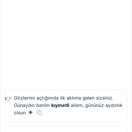
Gözlerimi açtığımda ilk aklıma gelen sizsiniz.
Günaydın benim
kıymetli
ailem, gününüz aydınlık
olsun. 🌟