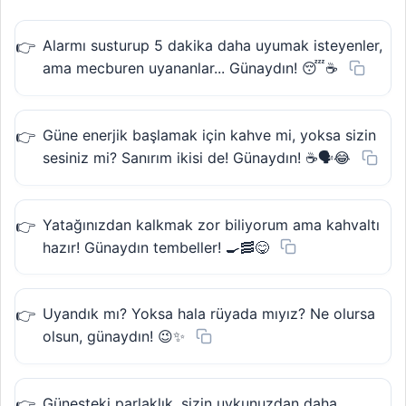
Alarmı susturup 5 dakika daha uyumak isteyenler,
ama mecburen uyananlar... Günaydın! 😴☕
Güne enerjik başlamak için kahve mi, yoksa sizin
sesiniz mi? Sanırım ikisi de! Günaydın! ☕🗣️😂
Yatağınızdan kalkmak zor biliyorum ama kahvaltı
hazır! Günaydın tembeller! 🍳🥓😋
Uyandık mı? Yoksa hala rüyada mıyız? Ne olursa
olsun, günaydın! 😉✨
Güneşteki parlaklık, sizin uykunuzdan daha