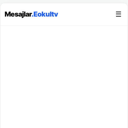
Mesajlar
.Eokultv
☰