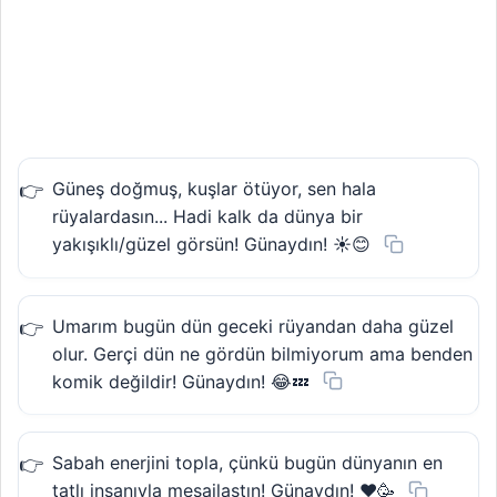
Güneş doğmuş, kuşlar ötüyor, sen hala
rüyalardasın... Hadi kalk da dünya bir
yakışıklı/güzel görsün! Günaydın! ☀️😊
Umarım bugün dün geceki rüyandan daha güzel
olur. Gerçi dün ne gördün bilmiyorum ama benden
komik değildir! Günaydın! 😂💤
Sabah enerjini topla, çünkü bugün dünyanın en
tatlı insanıyla mesajlaştın! Günaydın! ❤️🥳