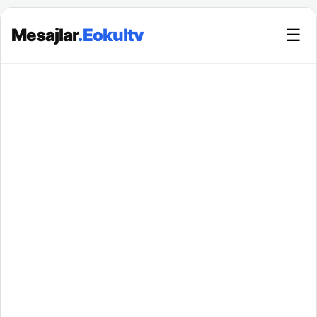
Mesajlar
.Eokultv
☰