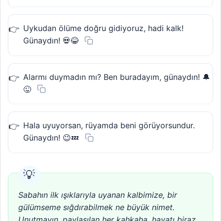
Uykudan ölüme doğru gidiyoruz, hadi kalk!
Günaydın! 💀😂
Alarmı duymadın mı? Ben buradayım, günaydın! 🔔
😜
Hala uyuyorsan, rüyamda beni görüyorsundur.
Günaydın! 😉💤
Sabahın ilk ışıklarıyla uyanan kalbimize, bir
gülümseme sığdırabilmek ne büyük nimet.
Unutmayın, paylaşılan her kahkaha, hayatı biraz