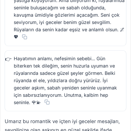
yastığa koyuyorum. Ama biliyorum ki, rüyalarımda
seninle buluşacağım ve sabah olduğunda,
kavuşma ümidiyle gözlerimi açacağım. Seni çok
seviyorum, iyi geceler benim güzel sevgilim.
Rüyaların da senin kadar eşsiz ve anlamlı olsun. 🌌
💖
Hayatımın anlamı, nefesimin sebebi... Gün
biterken tek dileğim, senin huzurla uyuman ve
rüyalarında sadece güzel şeyler görmen. Belki
rüyanda el ele, yıldızlara doğru yürürüz. İyi
geceler aşkım, sabah yeniden seninle uyanmak
için sabırsızlanıyorum. Unutma, kalbim hep
seninle. 🌹💫
Umarız bu romantik ve içten iyi geceler mesajları,
sevgilinize olan aşkınızı en güzel şekilde ifade