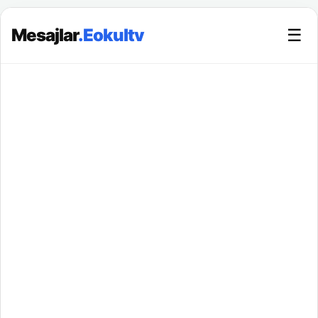
Mesajlar
.Eokultv
☰