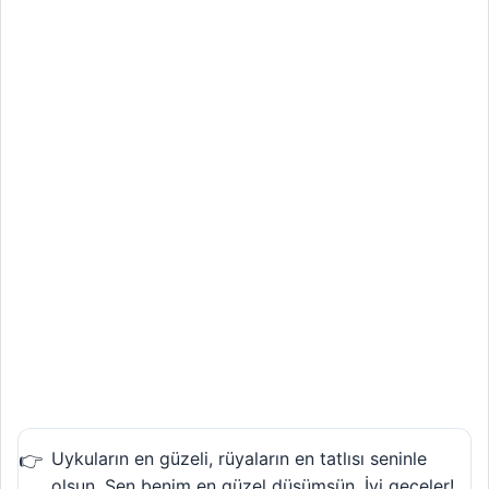
Uykuların en güzeli, rüyaların en tatlısı seninle
olsun. Sen benim en güzel düşümsün. İyi geceler!