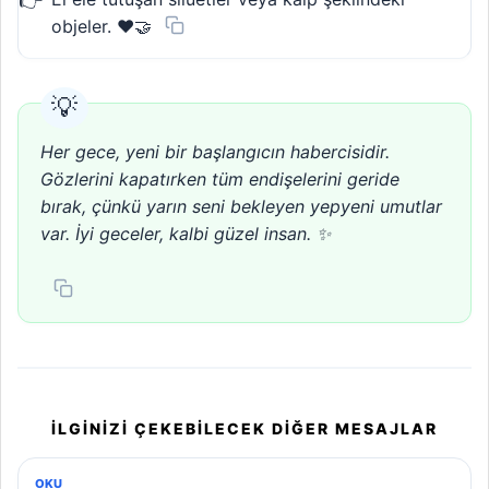
objeler. ❤️🤝
Her gece, yeni bir başlangıcın habercisidir.
Gözlerini kapatırken tüm endişelerini geride
bırak, çünkü yarın seni bekleyen yepyeni umutlar
var. İyi geceler, kalbi güzel insan. ✨
İLGINIZI ÇEKEBILECEK DIĞER MESAJLAR
OKU