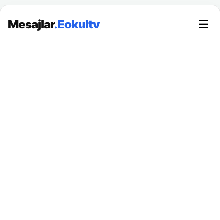
Mesajlar
.Eokultv
☰