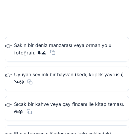
Sakin bir deniz manzarası veya orman yolu
fotoğrafı. 🌲🌊
Uyuyan sevimli bir hayvan (kedi, köpek yavrusu).
🐾😴
Sıcak bir kahve veya çay fincanı ile kitap teması.
☕📖
El ele tutuşan silüetler veya kalp şeklindeki