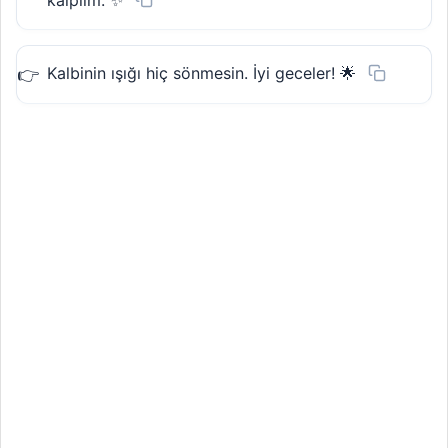
Kalbinin ışığı hiç sönmesin. İyi geceler! 🌟