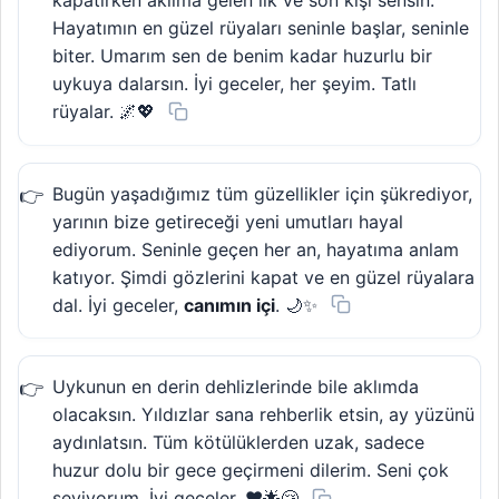
kapatırken aklıma gelen ilk ve son kişi sensin.
Hayatımın en güzel rüyaları seninle başlar, seninle
biter. Umarım sen de benim kadar huzurlu bir
uykuya dalarsın. İyi geceler, her şeyim. Tatlı
rüyalar. 🌌💖
Bugün yaşadığımız tüm güzellikler için şükrediyor,
yarının bize getireceği yeni umutları hayal
ediyorum. Seninle geçen her an, hayatıma anlam
katıyor. Şimdi gözlerini kapat ve en güzel rüyalara
dal. İyi geceler,
canımın içi
. 🌙✨
Uykunun en derin dehlizlerinde bile aklımda
olacaksın. Yıldızlar sana rehberlik etsin, ay yüzünü
aydınlatsın. Tüm kötülüklerden uzak, sadece
huzur dolu bir gece geçirmeni dilerim. Seni çok
seviyorum. İyi geceler. ❤️🌟😴