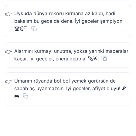
Uykuda dünya rekoru kırmana az kaldı, hadi
bakalım bu gece de dene. İyi geceler şampiyon!
🏆😴
Alarmını kurmayı unutma, yoksa yarınki maceralar
kaçar. İyi geceler, enerji depola! 🚀🌟
Umarım rüyanda bol bol yemek görürsün de
sabah aç uyanmazsın. İyi geceler, afiyetle uyu! 🍕
🛌