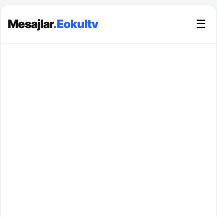
Mesajlar
.Eokultv
☰