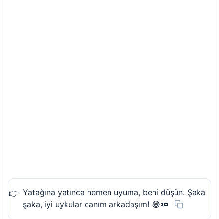
Yatağına yatınca hemen uyuma, beni düşün. Şaka
şaka, iyi uykular canım arkadaşım! 😂💤