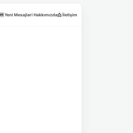
🆕 Yeni Mesajlar
ℹ️ Hakkımızda
📩 İletişim