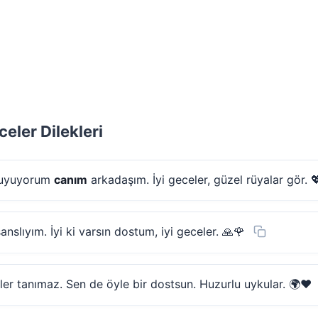
eler Dilekleri
k uyuyorum
canım
arkadaşım. İyi geceler, güzel rüyalar gör. 
slıyım. İyi ki varsın dostum, iyi geceler. 🙏🌹
ler tanımaz. Sen de öyle bir dostsun. Huzurlu uykular. 🌍❤️