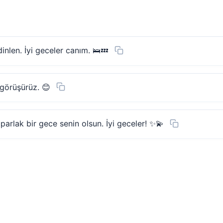
nlen. İyi geceler canım. 🛌💤
 görüşürüz. 😊
parlak bir gece senin olsun. İyi geceler! ✨💫