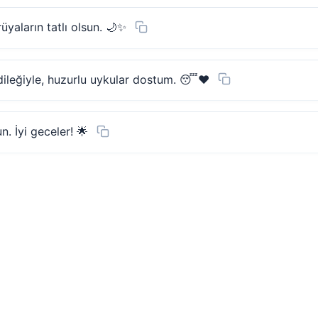
üyaların tatlı olsun. 🌙✨
dileğiyle, huzurlu uykular dostum. 😴❤️
. İyi geceler! 🌟