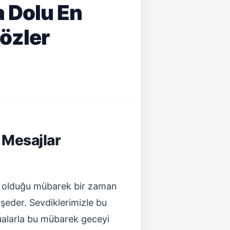
a Dolu En
Sözler
 Mesajlar
ul olduğu mübarek bir zaman
eder. Sevdiklerimizle bu
ualarla bu mübarek geceyi