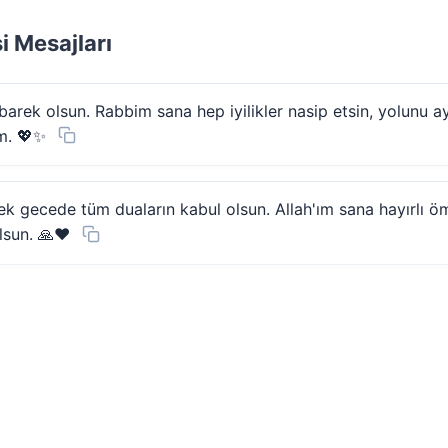
i Mesajları
rek olsun. Rabbim sana hep iyilikler nasip etsin, yolunu a
m. 💖✨
k gecede tüm duaların kabul olsun. Allah'ım sana hayırlı öm
lsun. 🙏❤️