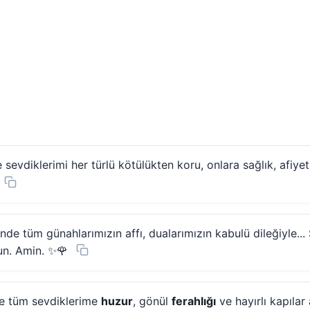
evdiklerimi her türlü kötülükten koru, onlara sağlık, afiye
nde tüm günahlarımızın affı, dualarımızın kabulü dileğiyle... 
un. Amin. ✨🌹
ne tüm sevdiklerime
huzur
, gönül
ferahlığı
ve hayırlı kapıla