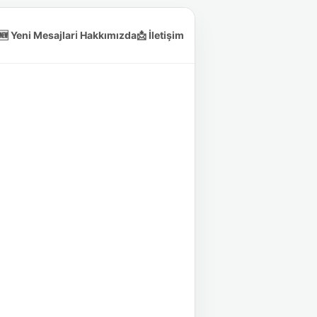
🆕 Yeni Mesajlar
ℹ️ Hakkımızda
📩 İletişim