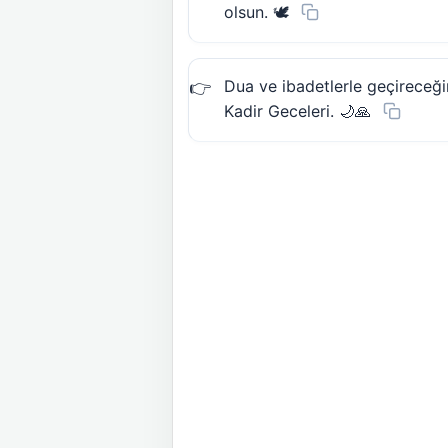
olsun. 🕊️
Dua ve ibadetlerle geçireceği
Kadir Geceleri. 🌙🙏