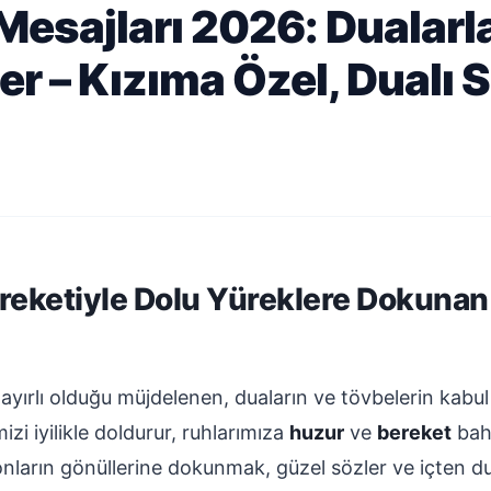
Mesajları 2026: Dualarl
er – Kızıma Özel, Dualı 
ereketiyle Dolu Yüreklere Dokunan
ayırlı olduğu müjdelenen, duaların ve tövbelerin kab
mizi iyilikle doldurur, ruhlarımıza
huzur
ve
bereket
bahş
nların gönüllerine dokunmak, güzel sözler ve içten d