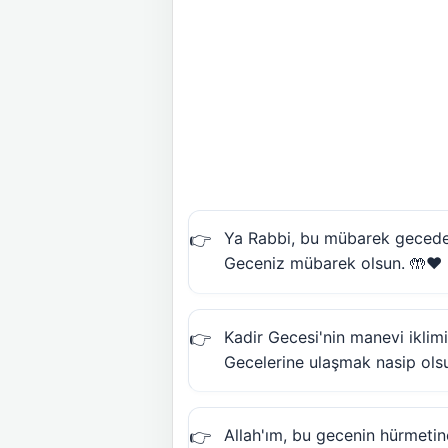
Ya Rabbi, bu mübarek gecede s
Geceniz mübarek olsun. 🤲❤️
Kadir Gecesi'nin manevi iklimi
Gecelerine ulaşmak nasip ols
Allah'ım, bu gecenin hürmeti