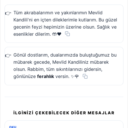
Tüm akrabalarımın ve yakınlarımın Mevlid
Kandili'ni en içten dileklerimle kutlarım. Bu güzel
gecenin feyzi hepimizin üzerine olsun. Sağlık ve
esenlikler dilerim. 🤲❤️
Gönül dostlarım, dualarımızda buluştuğumuz bu
mübarek gecede, Mevlid Kandiliniz mübarek
olsun. Rabbim, tüm sıkıntılarınızı gidersin,
gönlünüze
ferahlık
versin. ✨🌹
İLGINIZI ÇEKEBILECEK DIĞER MESAJLAR
OKU