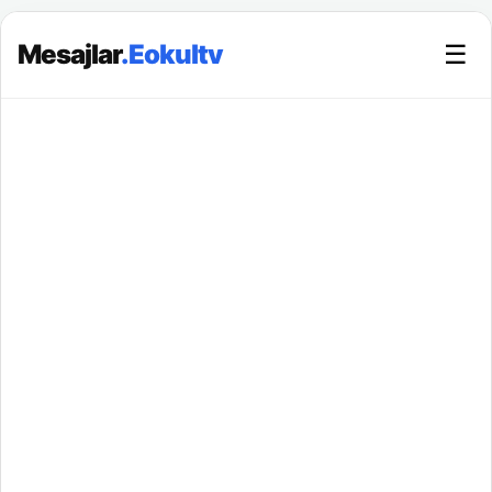
Mesajlar
.Eokultv
☰