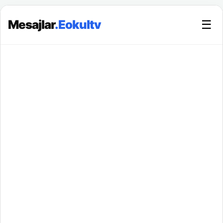
Mesajlar
.Eokultv
☰