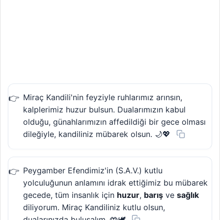
Miraç Kandili'nin feyziyle ruhlarımız arınsın,
kalplerimiz huzur bulsun. Dualarımızın kabul
olduğu, günahlarımızın affedildiği bir gece olması
dileğiyle, kandiliniz mübarek olsun. 🌙💖
Peygamber Efendimiz'in (S.A.V.) kutlu
yolculuğunun anlamını idrak ettiğimiz bu mübarek
gecede, tüm insanlık için
huzur
,
barış
ve
sağlık
diliyorum. Miraç Kandiliniz kutlu olsun,
dualarınızda buluşalım. 🤲🕊️