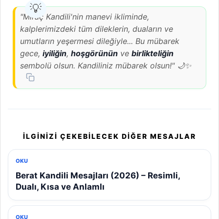
"Miraç Kandili'nin manevi ikliminde,
kalplerimizdeki tüm dileklerin, duaların ve
umutların yeşermesi dileğiyle... Bu mübarek
gece,
iyiliğin
,
hoşgörünün
ve
birlikteliğin
sembolü olsun. Kandiliniz mübarek olsun!" 🌙✨
İLGINIZI ÇEKEBILECEK DIĞER MESAJLAR
OKU
Berat Kandili Mesajları (2026) – Resimli,
Dualı, Kısa ve Anlamlı
OKU