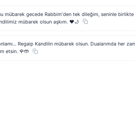
Bu mübarek gecede Rabbim'den tek dileğim, seninle birlikte 
ndilimiz mübarek olsun aşkım. ❤️🌙
anlamı... Regaip Kandilin mübarek olsun. Dualarımda her za
m etsin. 🌹🤲