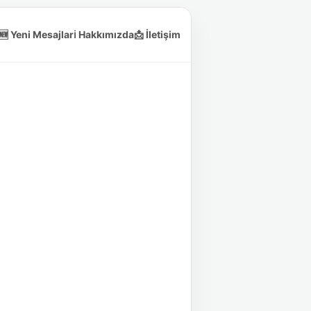
🆕 Yeni Mesajlar
ℹ️ Hakkımızda
📩 İletişim