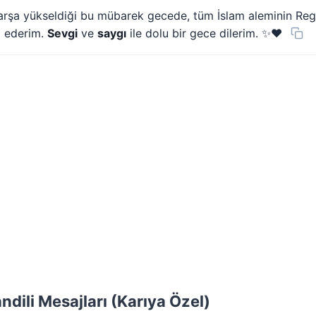
n arşa yükseldiği bu mübarek gecede, tüm İslam aleminin Rega
z ederim.
Sevgi
ve
saygı
ile dolu bir gece dilerim. ✨❤️
ndili Mesajları (Karıya Özel)