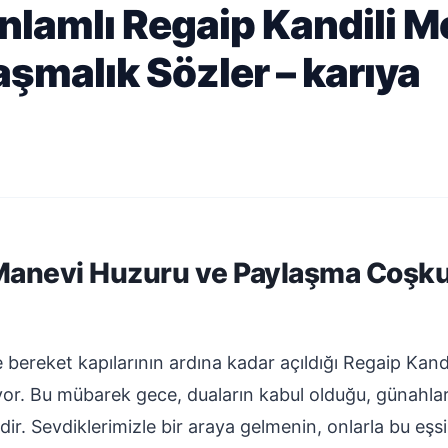
nlamlı Regaip Kandili Me
aşmalık Sözler – karıya
 Manevi Huzuru ve Paylaşma Coşk
 bereket kapılarının ardına kadar açıldığı Regaip Kandil
r. Bu mübarek gece, duaların kabul olduğu, günahların
idir. Sevdiklerimizle bir araya gelmenin, onlarla bu e