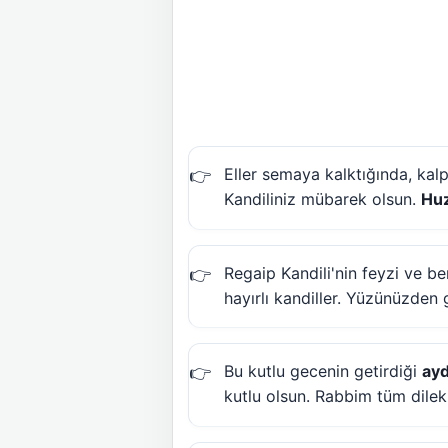
Eller semaya kalktığında, kal
Kandiliniz mübarek olsun.
Hu
Regaip Kandili'nin feyzi ve b
hayırlı kandiller. Yüzünüzden 
Bu kutlu gecenin getirdiği
ayd
kutlu olsun. Rabbim tüm dilekl