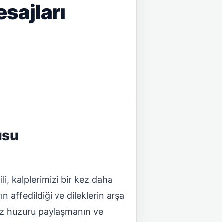
sajları
usu
i, kalplerimizi bir kez daha
 affedildiği ve dileklerin arşa
şsiz huzuru paylaşmanın ve