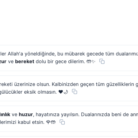
pler Allah'a yöneldiğinde, bu mübarek gecede tüm dualarımız
zur
ve
bereket
dolu bir gece dilerim. 🤲✨
ereketi üzerinize olsun. Kalbinizden geçen tüm güzelliklerin
gülücükler eksik olmasın. ❤️🌙
ınlık
ve
huzur
, hayatınıza yayılsın. Dualarınızda beni de an
erimizi kabul etsin. 🌹🤲