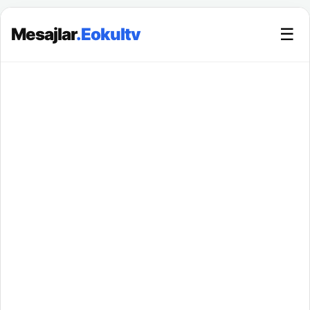
Mesajlar
.Eokultv
☰