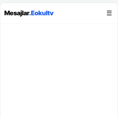
Mesajlar
.Eokultv
☰