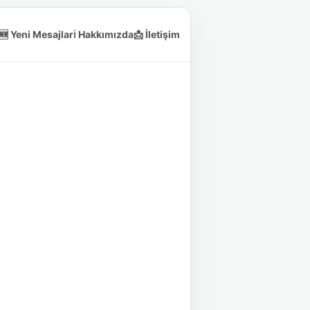
🆕 Yeni Mesajlar
ℹ️ Hakkımızda
📩 İletişim