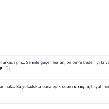
 arkadaşım... Seninle geçen her an, bir ömre bedel. İyi ki var
❤️
lanmak... Bu yolculukta bana eşlik eden
ruh eşim
, hayatımın