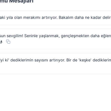
ümü Mesajları
raki yıla olan merakımı artırıyor. Bakalım daha ne kadar del
lsun sevgilim! Seninle yaşlanmak, gençleşmekten daha eğlen
👴
iyi ki' dediklerimin sayısını artırıyor. Bir de 'keşke' dedikl