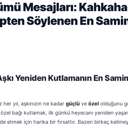
nümü Mesajları: Kahkaha
lpten Söylenen En Sami
 Aşkı Yeniden Kutlamanın En Samim
z her yıl, aşkınızın ne kadar
güçlü
ve
özel
olduğunu gö
u özel bağı kutlamak, ilk günkü heyecanı yeniden yaşa
ade etmek için harika bir fırsattır. Bazen birkaç kelim