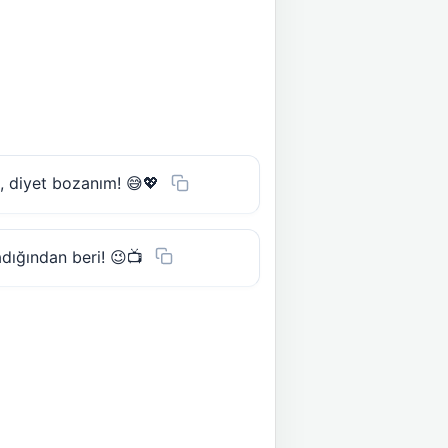
n, diyet bozanım! 😅💖
dığından beri! 😉📺