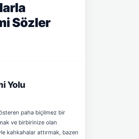
larla
mi Sözler
i Yolu
steren paha biçilmez bir
mak ve birbirinize olan
eyle kahkahalar attırmak, bazen