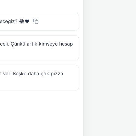
ireceğiz? 😂❤️
celi. Çünkü artık kimseye hesap
erim var: Keşke daha çok pizza