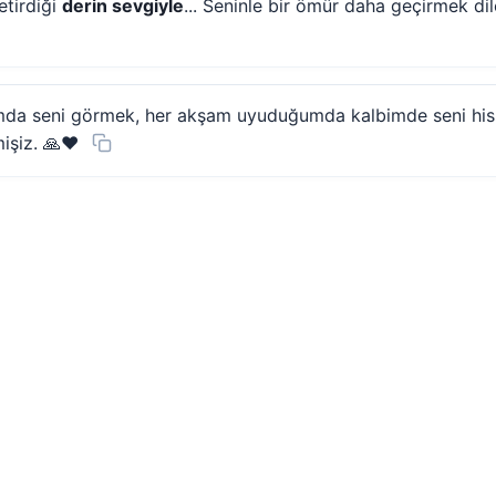
etirdiği
derin sevgiyle
... Seninle bir ömür daha geçirmek di
da seni görmek, her akşam uyuduğumda kalbimde seni hiss
mişiz. 🙏❤️