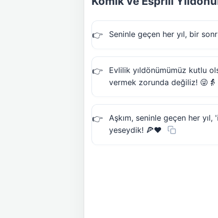
Komik ve Esprili Yıldön
Seninle geçen her yıl, bir son
Evlilik yıldönümümüz kutlu o
vermek zorunda değiliz! 😜👵
Aşkım, seninle geçen her yıl, '
yeseydik! 🍕❤️