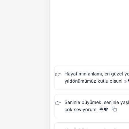
Hayatımın anlamı, en güzel yol
yıldönümümüz kutlu olsun! ✨
Seninle büyümek, seninle yaş
çok seviyorum. 🌹💖