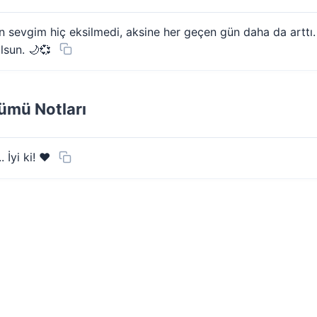
lan sevgim hiç eksilmedi, aksine her geçen gün daha da art
lsun. 🌙💞
nümü Notları
 İyi ki! ❤️