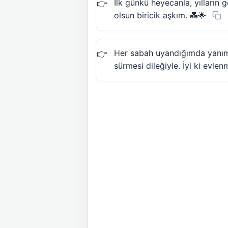
İlk günkü heyecanla, yılların g
olsun biricik aşkım. 💑🌟
Her sabah uyandığımda yanım
sürmesi dileğiyle. İyi ki evlen