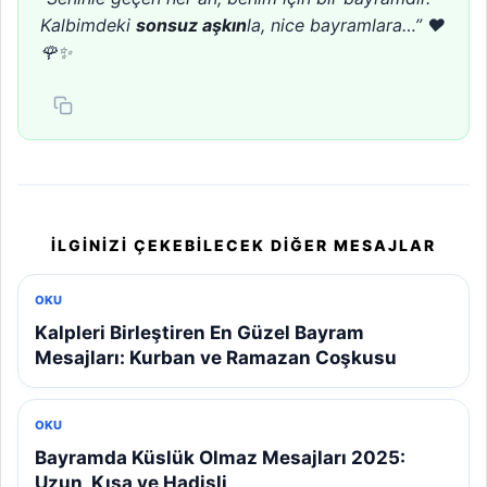
Kalbimdeki
sonsuz aşkın
la, nice bayramlara…” ❤️
🌹✨
İLGINIZI ÇEKEBILECEK DIĞER MESAJLAR
OKU
Kalpleri Birleştiren En Güzel Bayram
Mesajları: Kurban ve Ramazan Coşkusu
OKU
Bayramda Küslük Olmaz Mesajları 2025:
Uzun, Kısa ve Hadisli