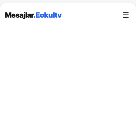
Mesajlar
.Eokultv
☰