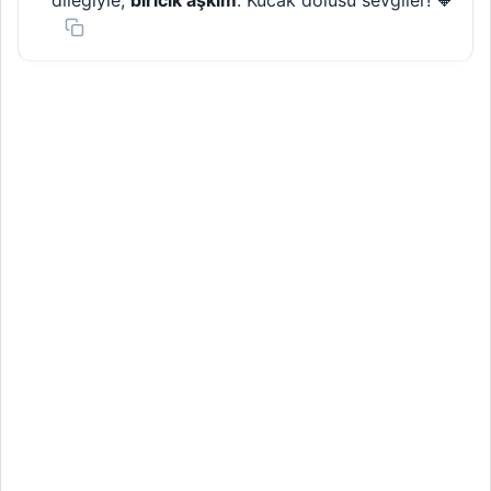
dileğiyle,
biricik aşkım
. Kucak dolusu sevgiler! 🧡