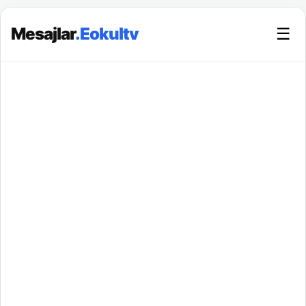
Mesajlar
.Eokultv
☰