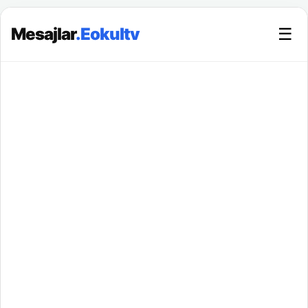
Mesajlar
.Eokultv
☰