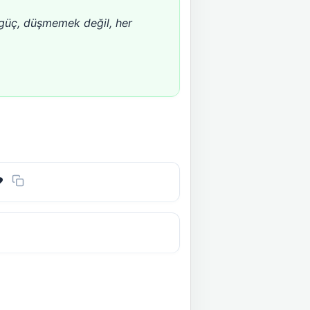
k güç, düşmemek değil, her
️