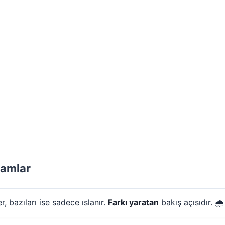
lamlar
, bazıları ise sadece ıslanır.
Farkı yaratan
bakış açısıdır. 🌧️