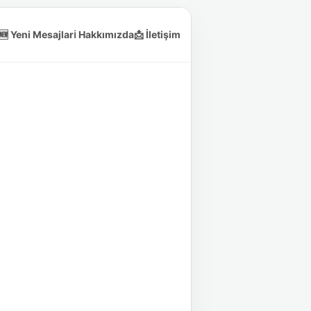
🆕 Yeni Mesajlar
ℹ️ Hakkımızda
📩 İletişim