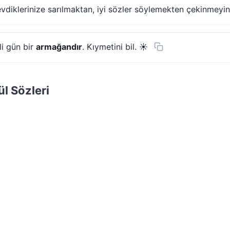
evdiklerinize sarılmaktan, iyi sözler söylemekten çekinmeyin
li gün bir
armağandır
. Kıymetini bil. ☀️
l Sözleri