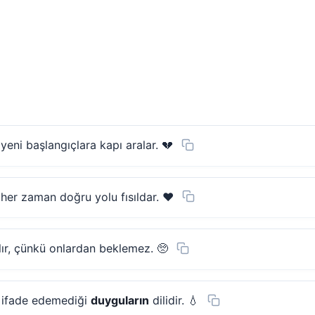
yeni başlangıçlara kapı aralar. 💔
, her zaman doğru yolu fısıldar. ❤️
ılır, çünkü onlardan beklemez. 🥺
n ifade edemediği
duyguların
dilidir. 💧