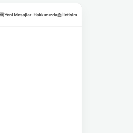
🆕 Yeni Mesajlar
ℹ️ Hakkımızda
📩 İletişim