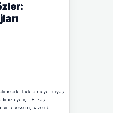
zler:
ları
limelerle ifade etmeye ihtiyaç
dımıza yetişir. Birkaç
en bir tebessüm, bazen bir