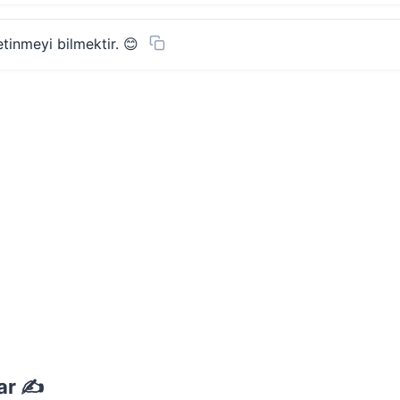
etinmeyi bilmektir. 😊
ar ✍️