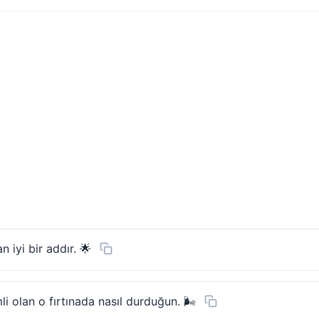
n iyi bir addır. 🌟
li olan o fırtınada nasıl durduğun. 🌬️