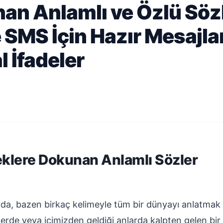
an Anlamlı ve Özlü Söz
SMS İçin Hazır Mesajla
 İfadeler
klere Dokunan Anlamlı Sözler
nda, bazen birkaç kelimeyle tüm bir dünyayı anlatmak i
nlerde veya içimizden geldiği anlarda kalpten gelen bi