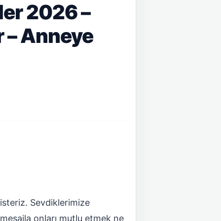
ler 2026 –
r – Anneye
steriz. Sevdiklerimize
r mesajla onları mutlu etmek ne