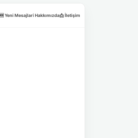
🆕 Yeni Mesajlar
ℹ️ Hakkımızda
📩 İletişim