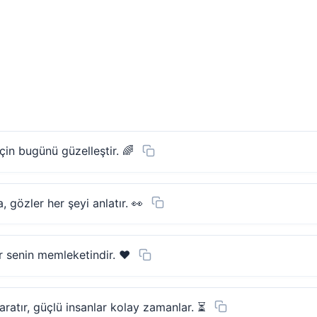
çin bugünü güzelleştir. 🌈
, gözler her şeyi anlatır. 👀
r senin memleketindir. ❤️
ratır, güçlü insanlar kolay zamanlar. ⏳