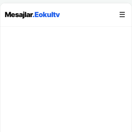
Mesajlar
.Eokultv
☰