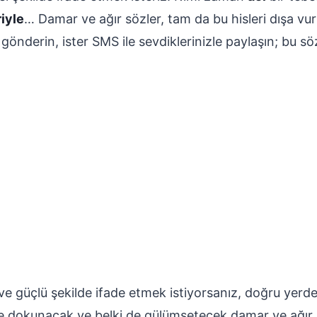
riyle
… Damar ve ağır sözler, tam da bu hisleri dışa vurm
önderin, ister SMS ile sevdiklerinizle paylaşın; bu s
ve güçlü şekilde ifade etmek istiyorsanız, doğru yerdes
ine dokunacak ve belki de gülümsetecek damar ve ağır s