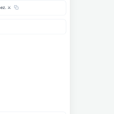
ez. ⚔️