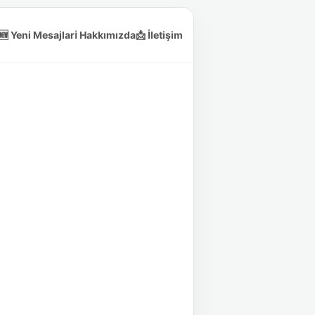
🆕 Yeni Mesajlar
ℹ️ Hakkımızda
📩 İletişim