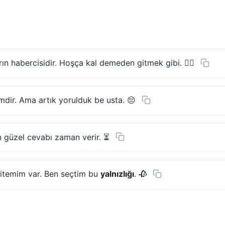
rın habercisidir. Hoşça kal demeden gitmek gibi. 🚶‍♂️
imdir. Ama artık yorulduk be usta. 😔
n güzel cevabı zaman verir. ⏳
sitemim var. Ben seçtim bu
yalnızlığı
. 🥀