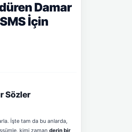
ldüren Damar
 SMS İçin
r Sözler
rla. İşte tam da bu anlarda,
essümle, kimi zaman
derin bir