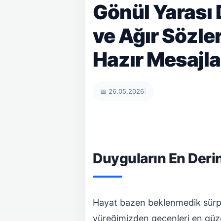
Gönül Yarası
ve Ağır Sözle
Hazır Mesajla
📅 26.05.2026
|
Duyguların En Deri
Hayat bazen beklenmedik sürpriz
yüreğimizden geçenleri en güze