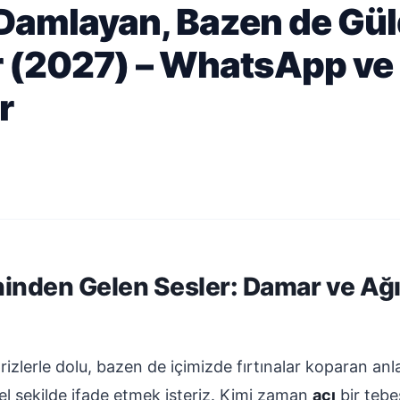
 Damlayan, Bazen de Gü
r (2027) – WhatsApp ve
r
ninden Gelen Sesler: Damar ve Ağı
lerle dolu, bazen de içimizde fırtınalar koparan anla
l şekilde ifade etmek isteriz. Kimi zaman
acı
bir teb