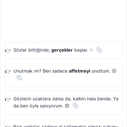
Sözler bittiğinde,
gerçekler
başlar. ✨
Unutmak mı? Ben sadece
affetmeyi
unuttum. 😔
Gözlerin uzaklara dalsa da, kalbin hala bende. Ya
da ben öyle sanıyorum. 😞
Bazı vedalar, sadece el sallamakla olmaz; ruhunu