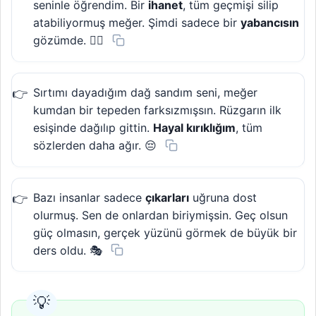
seninle öğrendim. Bir
ihanet
, tüm geçmişi silip
atabiliyormuş meğer. Şimdi sadece bir
yabancısın
gözümde. 🚶‍♂️
Sırtımı dayadığım dağ sandım seni, meğer
kumdan bir tepeden farksızmışsın. Rüzgarın ilk
esişinde dağılıp gittin.
Hayal kırıklığım
, tüm
sözlerden daha ağır. 😔
Bazı insanlar sadece
çıkarları
uğruna dost
olurmuş. Sen de onlardan biriymişsin. Geç olsun
güç olmasın, gerçek yüzünü görmek de büyük bir
ders oldu. 🎭