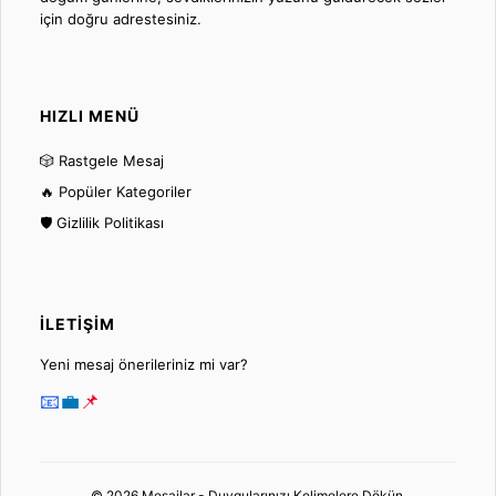
için doğru adrestesiniz.
HIZLI MENÜ
🎲 Rastgele Mesaj
🔥 Popüler Kategoriler
🛡️ Gizlilik Politikası
İLETIŞIM
Yeni mesaj önerileriniz mi var?
📧
💼
📌
© 2026 Mesajlar - Duygularınızı Kelimelere Dökün.