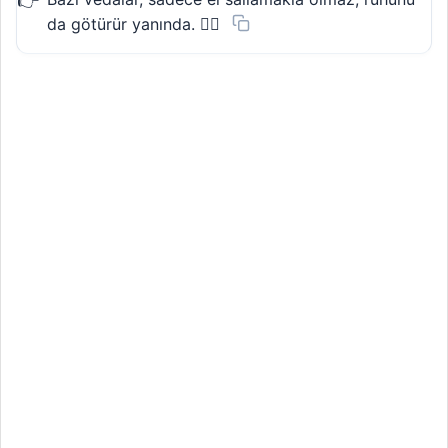
da götürür yanında. 🚶‍♀️