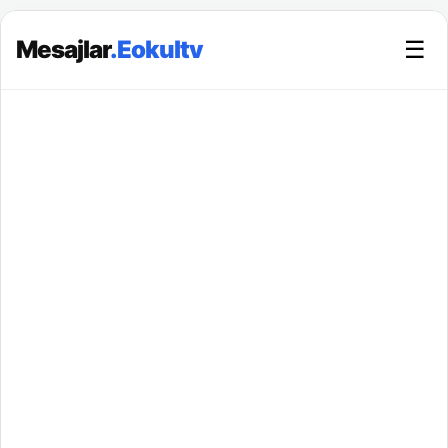
Mesajlar
.Eokultv
☰