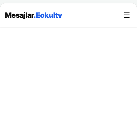
Mesajlar
.Eokultv
☰