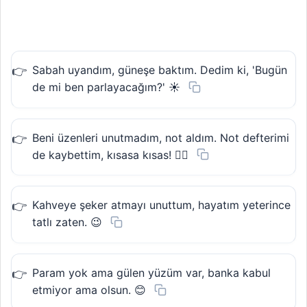
Sabah uyandım, güneşe baktım. Dedim ki, 'Bugün
de mi ben parlayacağım?' ☀️
Beni üzenleri unutmadım, not aldım. Not defterimi
de kaybettim, kısasa kısas! 🤷‍♀️
Kahveye şeker atmayı unuttum, hayatım yeterince
tatlı zaten. 😉
Param yok ama gülen yüzüm var, banka kabul
etmiyor ama olsun. 😊