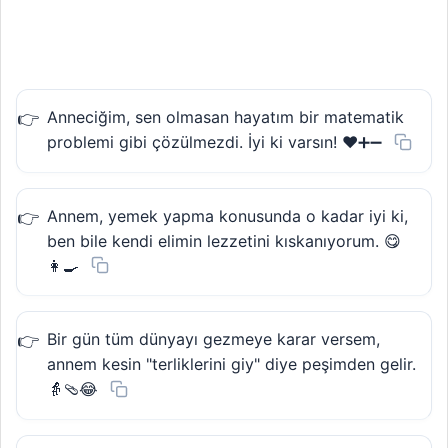
Anneciğim, sen olmasan hayatım bir matematik
problemi gibi çözülmezdi. İyi ki varsın! ❤️➕➖
Annem, yemek yapma konusunda o kadar iyi ki,
ben bile kendi elimin lezzetini kıskanıyorum. 😋
👩‍🍳
Bir gün tüm dünyayı gezmeye karar versem,
annem kesin "terliklerini giy" diye peşimden gelir.
👵🩴😂