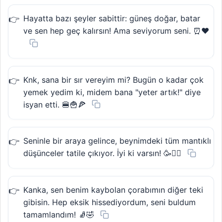
Hayatta bazı şeyler sabittir: güneş doğar, batar
ve sen hep geç kalırsın! Ama seviyorum seni. ⏰❤️
Knk, sana bir sır vereyim mi? Bugün o kadar çok
yemek yedim ki, midem bana "yeter artık!" diye
isyan etti. 🍔🍟🍕
Seninle bir araya gelince, beynimdeki tüm mantıklı
düşünceler tatile çıkıyor. İyi ki varsın! 🥳👯‍♂️
Kanka, sen benim kaybolan çorabımın diğer teki
gibisin. Hep eksik hissediyordum, seni buldum
tamamlandım! 🧦🤣