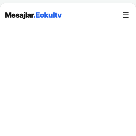
Mesajlar
.Eokultv
☰