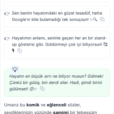
Sen benim hayatımdaki en güzel tesadüf, hatta
Google'ın bile bulamadığı tek sonuçsun! ✨🔍
Hayatımın anlamı, seninle geçen her an bir stand-
up gösterisi gibi. Güldürmeyi çok iyi biliyorsun! 🥰
🎙️
Hayatın en büyük sırrı ne biliyor musun? Gülmek!
Çünkü bir gülüş, bin derdi siler. Hadi, şimdi birini
gülümset! 😊✨
Umarız bu
komik
ve
eğlenceli
sözler,
sevdiklerinizin yüzünde
samimi
bir tebessüm