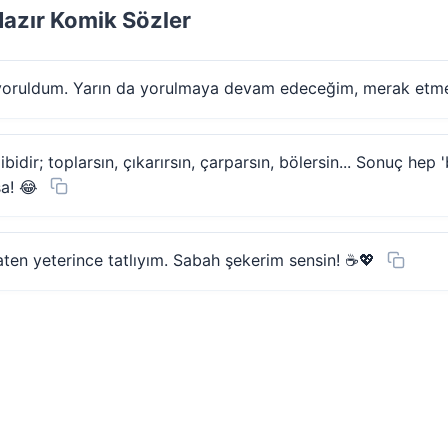
azır Komik Sözler
oruldum. Yarın da yorulmaya devam edeceğim, merak etme
idir; toplarsın, çıkarırsın, çarparsın, bölersin... Sonuç hep 
sa! 😂
en yeterince tatlıyım. Sabah şekerim sensin! ☕💖