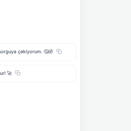
 sorguya çekiyorum. 🤔🤣
ur! 🚀