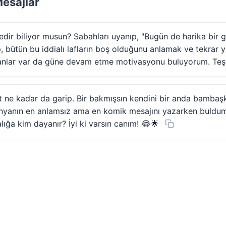
esajlar
dir biliyor musun? Sabahları uyanıp, "Bugün de harika bir 
, bütün bu iddialı lafların boş olduğunu anlamak ve tekrar
nlar var da güne devam etme motivasyonu buluyorum. Teşekk
ne kadar da garip. Bir bakmışsın kendini bir anda bambaşk
nyanın en anlamsız ama en komik mesajını yazarken buldum
ığa kim dayanır? İyi ki varsın canım! 😂🌟