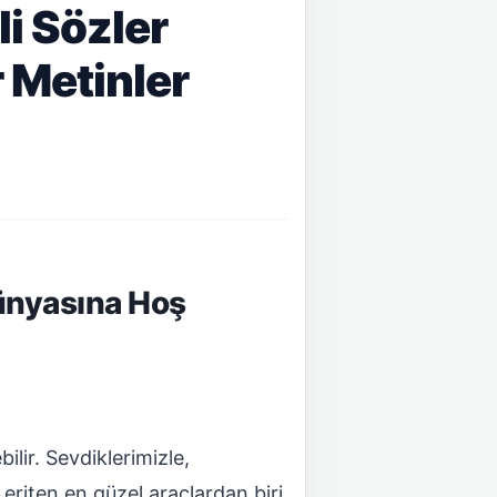
i Sözler
 Metinler
Dünyasına Hoş
lir. Sevdiklerimizle,
eriten en güzel araçlardan biri