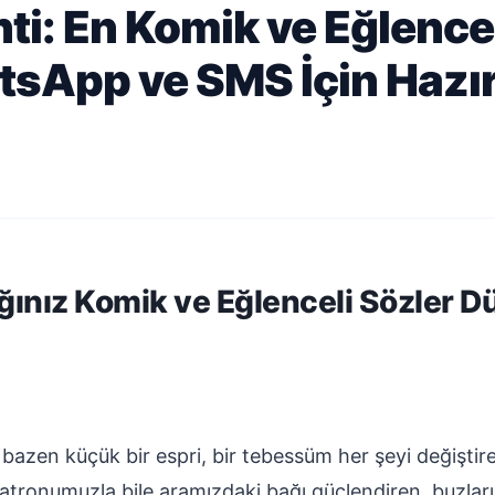
i: En Komik ve Eğlencel
sApp ve SMS İçin Hazır
ğınız Komik ve Eğlenceli Sözler 
azen küçük bir espri, bir tebessüm her şeyi değiştirebi
tronumuzla bile aramızdaki bağı güçlendiren, buzları 