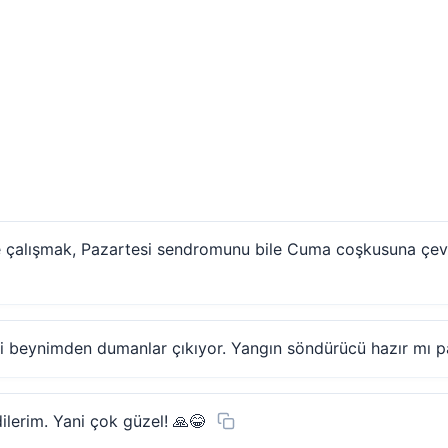
rle çalışmak, Pazartesi sendromunu bile Cuma coşkusuna çev
ki beynimden dumanlar çıkıyor. Yangın söndürücü hazır mı 
ilerim. Yani çok güzel! 🙏😂