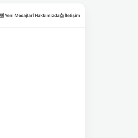
🆕 Yeni Mesajlar
ℹ️ Hakkımızda
📩 İletişim