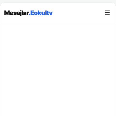
Mesajlar
.Eokultv
☰