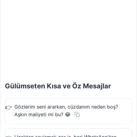
Gülümseten Kısa ve Öz Mesajlar
Gözlerim seni ararken, cüzdanım neden boş?
Aşkın maliyeti mi bu? 😂
Uzaktan sevişmek zor iş, bari WhatsApp'tan