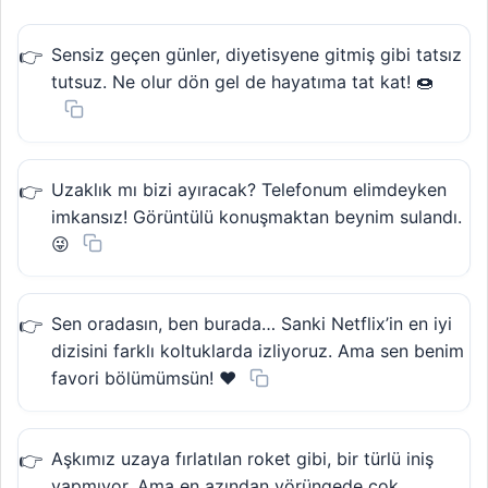
Sensiz geçen günler, diyetisyene gitmiş gibi tatsız
tutsuz. Ne olur dön gel de hayatıma tat kat! 🍩
Uzaklık mı bizi ayıracak? Telefonum elimdeyken
imkansız! Görüntülü konuşmaktan beynim sulandı.
😜
Sen oradasın, ben burada… Sanki Netflix’in en iyi
dizisini farklı koltuklarda izliyoruz. Ama sen benim
favori bölümümsün! ❤️
Aşkımız uzaya fırlatılan roket gibi, bir türlü iniş
yapmıyor. Ama en azından yörüngede çok