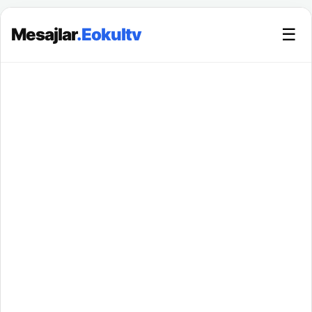
Mesajlar
.Eokultv
☰