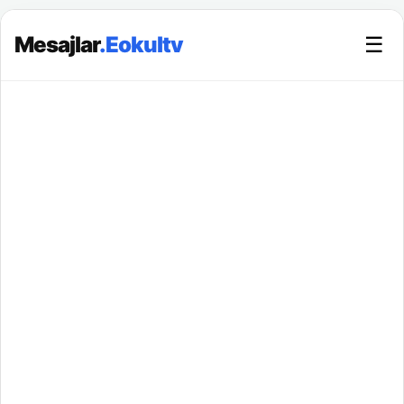
Mesajlar
.Eokultv
☰