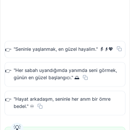
"Seninle yaşlanmak, en güzel hayalim." 👵👴💖
"Her sabah uyandığımda yanımda seni görmek,
günün en güzel başlangıcı." 🌅
"Hayat arkadaşım, seninle her anım bir ömre
bedel." ♾️