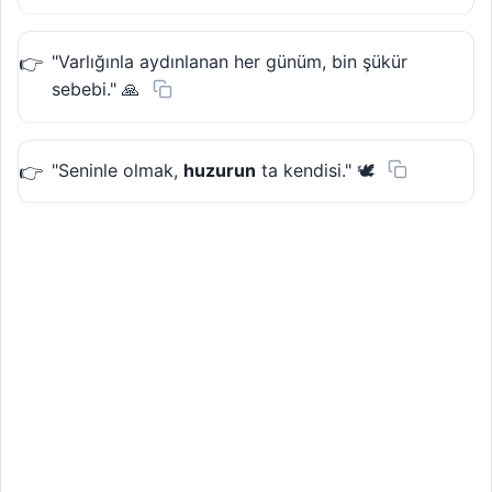
"Varlığınla aydınlanan her günüm, bin şükür
sebebi." 🙏
"Seninle olmak,
huzurun
ta kendisi." 🕊️