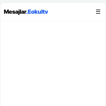
Mesajlar
.Eokultv
☰