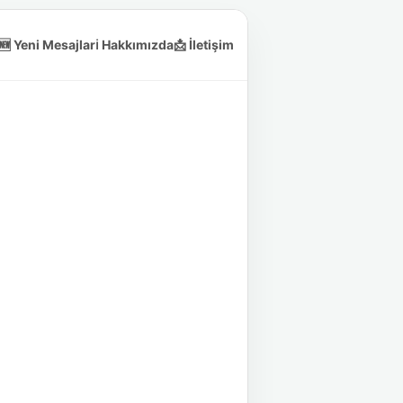
🆕 Yeni Mesajlar
ℹ️ Hakkımızda
📩 İletişim