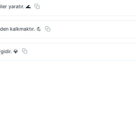
ler yaratır. 🌊
iden kalkmaktır. 💪
gidir. 💎