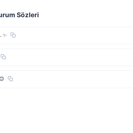
urum Sözleri
s. ✨
😊