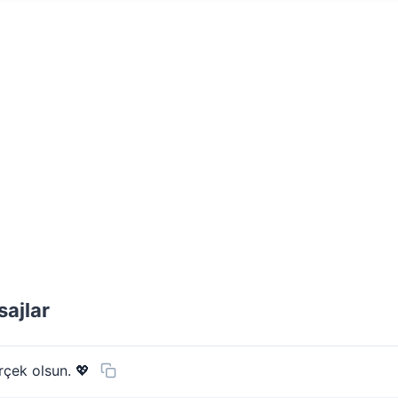
ajlar
rçek olsun. 💖