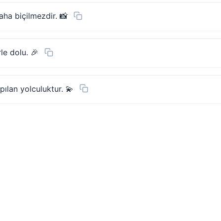
paha biçilmezdir. 📸
le dolu. 🎉
ılan yolculuktur. 💫