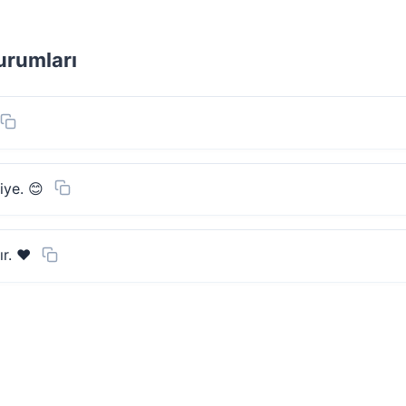
urumları
iye. 😊
r. ❤️