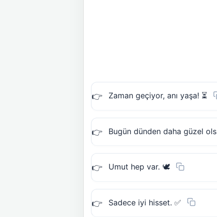
Zaman geçiyor, anı yaşa! ⏳
Bugün dünden daha güzel ols
Umut hep var. 🕊️
Sadece iyi hisset. ✅