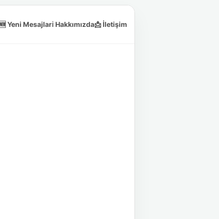
🆕 Yeni Mesajlar
ℹ️ Hakkımızda
📩 İletişim