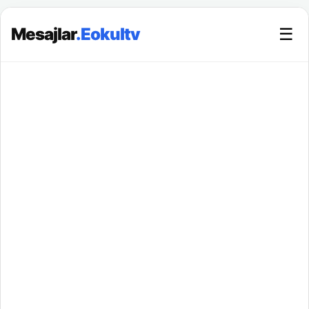
Mesajlar
.Eokultv
☰