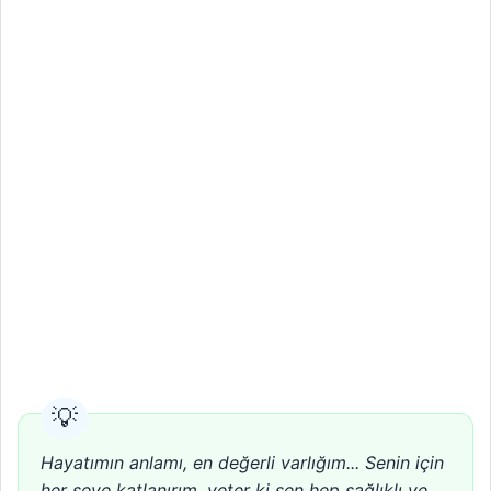
Hayatımın anlamı, en değerli varlığım... Senin için
her şeye katlanırım, yeter ki sen hep sağlıklı ve