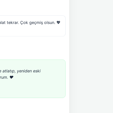
nlat tekrar. Çok geçmiş olsun. 💖
e atlatıp, yeniden eski
rum. ❤️