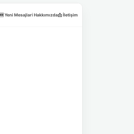
🆕 Yeni Mesajlar
ℹ️ Hakkımızda
📩 İletişim