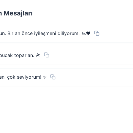
 Mesajları
. Bir an önce iyileşmeni diliyorum. 🙏❤️
bucak toparlan. 🌸
eni çok seviyorum! ✨