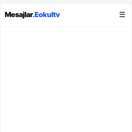
Mesajlar
.Eokultv
☰