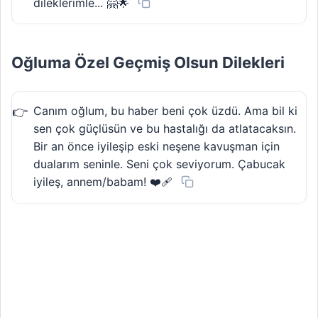
dileklerimle... 🤗🌟
Oğluma Özel Geçmiş Olsun Dilekleri
Canım oğlum, bu haber beni çok üzdü. Ama bil ki
sen çok güçlüsün ve bu hastalığı da atlatacaksın.
Bir an önce iyileşip eski neşene kavuşman için
dualarım seninle. Seni çok seviyorum. Çabucak
iyileş, annem/babam! ❤️‍🩹