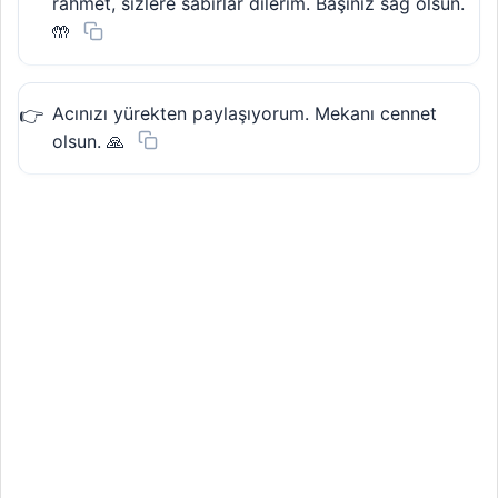
rahmet, sizlere sabırlar dilerim. Başınız sağ olsun.
🤲
Acınızı yürekten paylaşıyorum. Mekanı cennet
olsun. 🙏