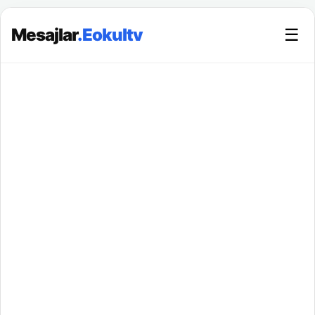
Mesajlar
.Eokultv
☰