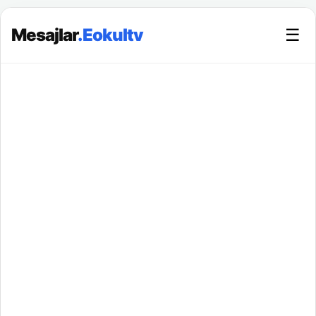
Mesajlar
.Eokultv
☰