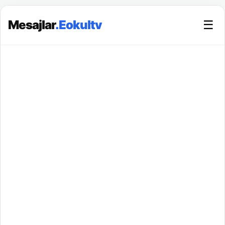
Mesajlar
.Eokultv
☰