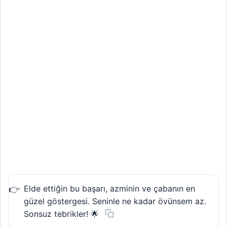
Elde ettiğin bu başarı, azminin ve çabanın en
güzel göstergesi. Seninle ne kadar övünsem az.
Sonsuz tebrikler! 🌟