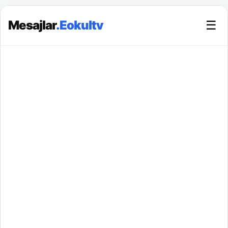
Mesajlar
.Eokultv
☰