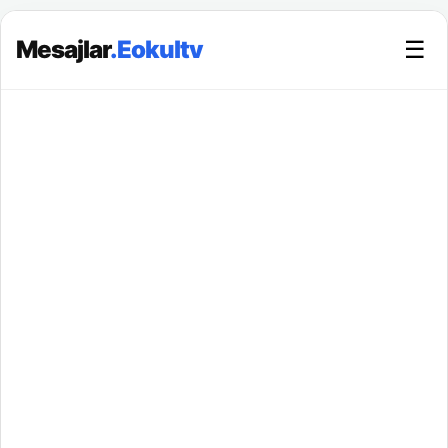
Mesajlar
.Eokultv
☰