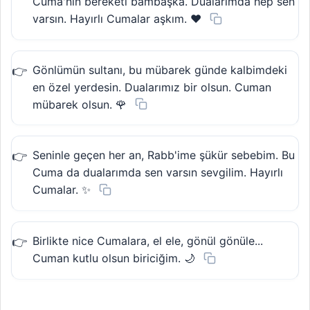
Cuma'nın bereketi bambaşka. Dualarımda hep sen
varsın. Hayırlı Cumalar aşkım. ❤️
Gönlümün sultanı, bu mübarek günde kalbimdeki
en özel yerdesin. Dualarımız bir olsun. Cuman
mübarek olsun. 🌹
Seninle geçen her an, Rabb'ime şükür sebebim. Bu
Cuma da dualarımda sen varsın sevgilim. Hayırlı
Cumalar. ✨
Birlikte nice Cumalara, el ele, gönül gönüle...
Cuman kutlu olsun biriciğim. 🌙