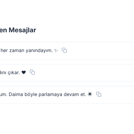
en Mesajlar
n, her zaman yanındayım. ✨
ını çıkar. ❤️
rum. Daima böyle parlamaya devam et. 🌟