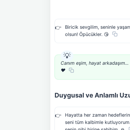
Biricik sevgilim, seninle ya
olsun! Öpücükler. 😘
Canım eşim, hayat arkadaşım... 
❤️
Duygusal ve Anlamlı Uzu
Hayatta her zaman hedeflerin
seni tüm kalbimle kutluyorum.
senin gibi birine sahibim. 🙏