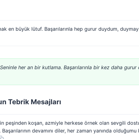
şamak en büyük lütuf. Başarılarınla hep gurur duydum, duym
Seninle her an bir kutlama. Başarılarınla bir kez daha guru
n Tebrik Mesajları
in peşinden koşan, azmiyle herkese örnek olan sevgili dost
 Başarılarının devamını diler, her zaman yanında olduğumu b