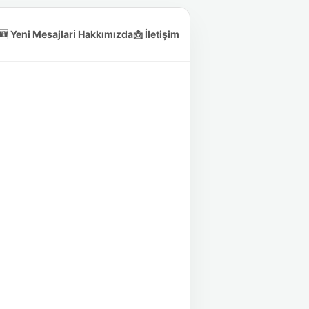
🆕 Yeni Mesajlar
ℹ️ Hakkımızda
📩 İletişim