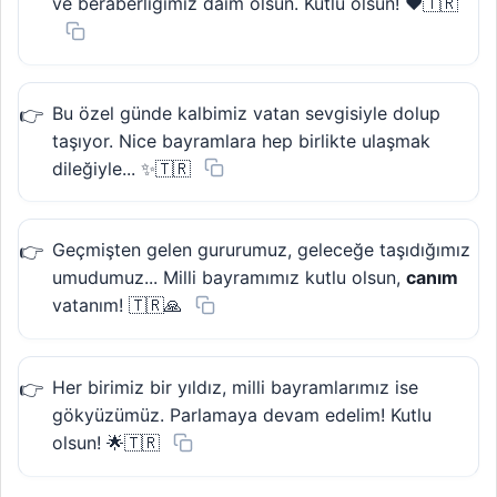
ve beraberliğimiz daim olsun. Kutlu olsun! ❤️🇹🇷
Bu özel günde kalbimiz vatan sevgisiyle dolup
taşıyor. Nice bayramlara hep birlikte ulaşmak
dileğiyle... ✨🇹🇷
Geçmişten gelen gururumuz, geleceğe taşıdığımız
umudumuz... Milli bayramımız kutlu olsun,
canım
vatanım! 🇹🇷🙏
Her birimiz bir yıldız, milli bayramlarımız ise
gökyüzümüz. Parlamaya devam edelim! Kutlu
olsun! 🌟🇹🇷