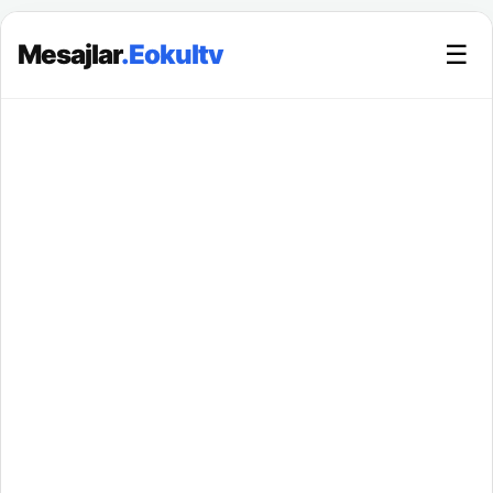
Mesajlar
.Eokultv
☰