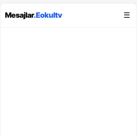
Mesajlar
.Eokultv
☰