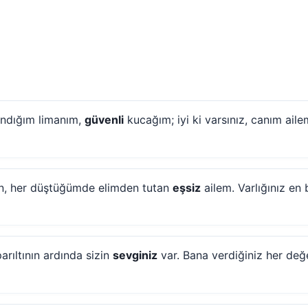
ğındığım limanım,
güvenli
kucağım; iyi ki varsınız, canım aile
en, her düştüğümde elimden tutan
eşsiz
ailem. Varlığınız en 
rıltının ardında sizin
sevginiz
var. Bana verdiğiniz her değer