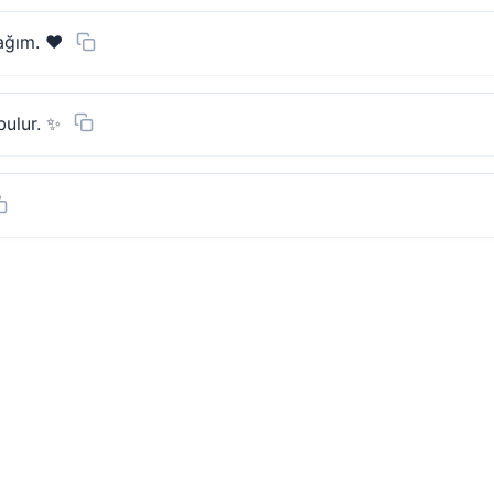
ğım. ❤️
bulur. ✨