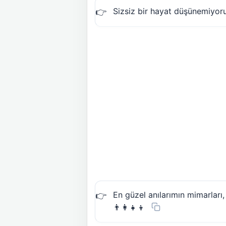
Sizsiz bir hayat düşünemiyo
En güzel anılarımın mimarları
👨‍👩‍👧‍👦