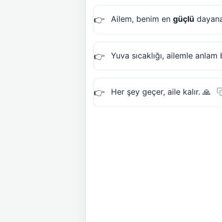
Ailem, benim en
güçlü
dayana
Yuva sıcaklığı, ailemle anlam 
Her şey geçer, aile kalır. 🙏