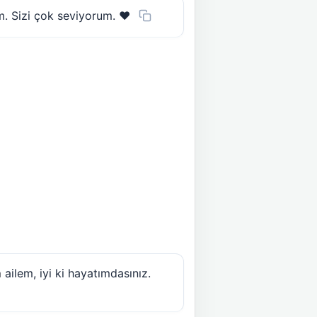
m. Sizi çok seviyorum. ❤️
m
ailem, iyi ki hayatımdasınız.