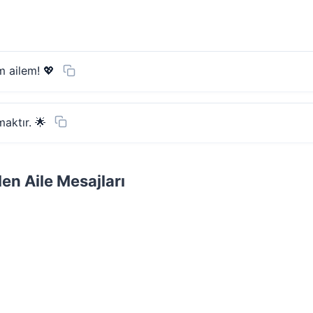
m ailem! 💖
aktır. 🌟
en Aile Mesajları