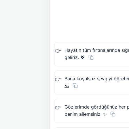
Hayatın tüm fırtınalarında sı
geliriz. 💖
Bana koşulsuz sevgiyi öğret
🙏
Gözlerimde gördüğünüz her pa
benim ailemsiniz. ✨