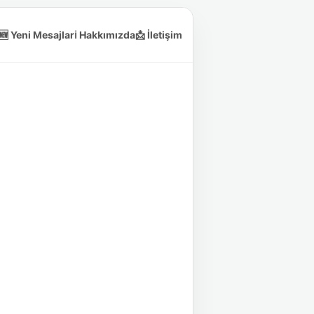
🆕 Yeni Mesajlar
ℹ️ Hakkımızda
📩 İletişim