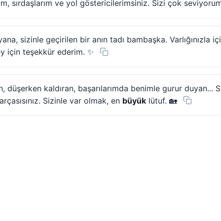
, sırdaşlarım ve yol göstericilerimsiniz. Sizi çok seviyorum
yana, sizinle geçirilen bir anın tadı bambaşka. Varlığınızla i
ey için teşekkür ederim. ✨
n, düşerken kaldıran, başarılarımda benimle gurur duyan... S
rçasısınız. Sizinle var olmak, en
büyük
lütuf. 🏡