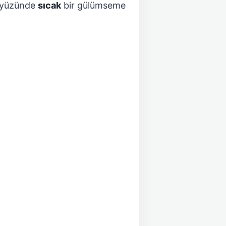
in yüzünde
sıcak
bir gülümseme