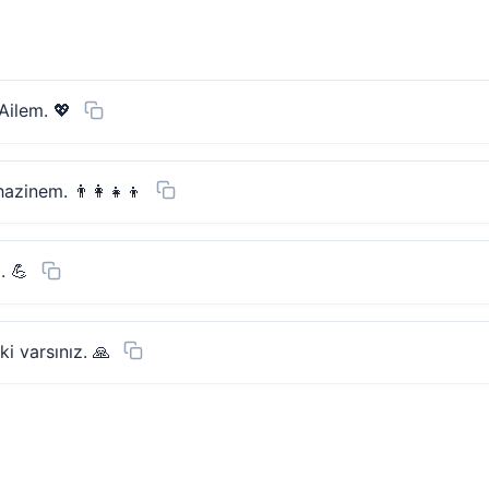
Ailem. 💖
azinem. 👨‍👩‍👧‍👦
. 💪
i varsınız. 🙏