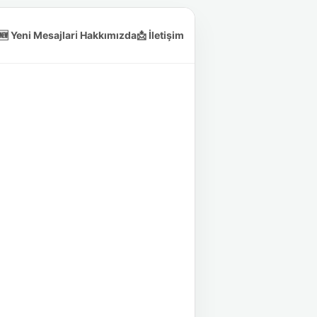
🆕 Yeni Mesajlar
ℹ️ Hakkımızda
📩 İletişim