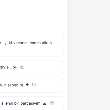
yi ki varsınız, canım ailem.
giyle… 💫
şükür sebebim. 🌳
 ailenin bir parçasıyım. 🙏