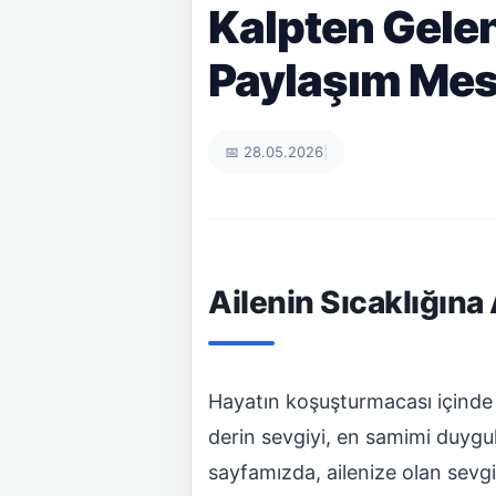
Kalpten Gelen 
Paylaşım Mesa
📅 28.05.2026
|
Ailenin Sıcaklığına
Hayatın koşuşturmacası içinde b
derin sevgiyi, en samimi duygul
sayfamızda, ailenize olan sevgin