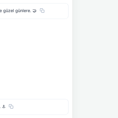
 güzel günlere. 🤝
. ⚓