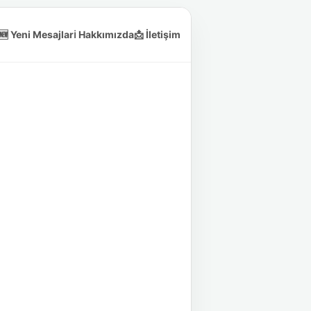
🆕 Yeni Mesajlar
ℹ️ Hakkımızda
📩 İletişim