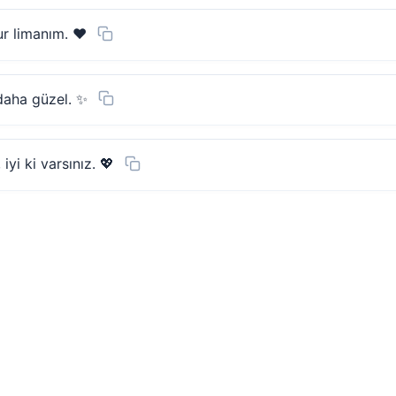
ur limanım. ❤️
 daha güzel. ✨
yi ki varsınız. 💖